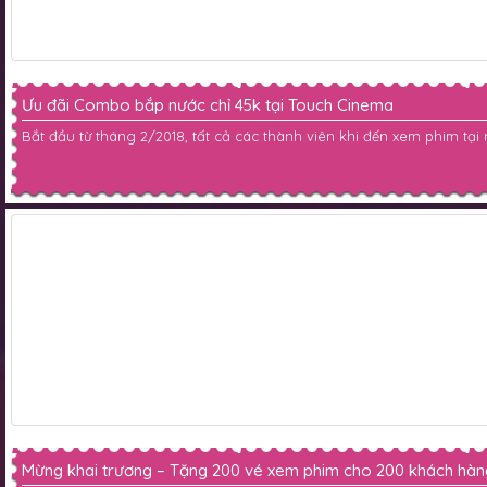
Ưu đãi Combo bắp nước chỉ 45k tại Touch Cinema
Bắt đầu từ tháng 2/2018, tất cả các thành viên khi đến xem phim tại
Mừng khai trương – Tặng 200 vé xem phim cho 200 khách hàn