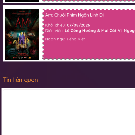
Ám: Chuỗi Phim Ngắn Linh Dị
Khởi chiếu:
07/08/2026
Diễn viên:
Lê Công Hoàng & Mai Cát Vi, Nguyễ
Ngôn ngữ: Tiếng Việt
Tin liên quan