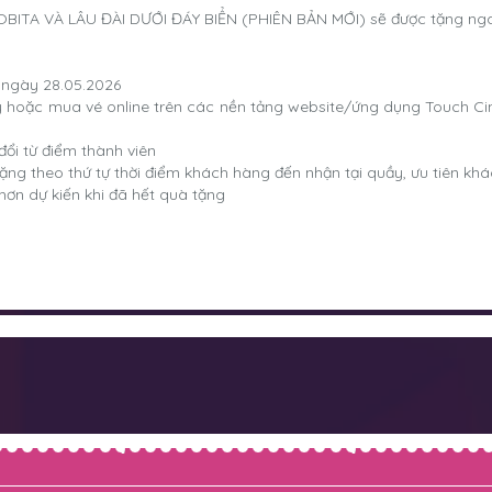
ITA VÀ LÂU ĐÀI DƯỚI ĐÁY BIỂN (PHIÊN BẢN MỚI) sẽ được tặng ng
t ngày 28.05.2026
uầy hoặc mua vé online trên các nền tảng website/ứng dụng Touch
ổi từ điểm thành viên
ặng theo thứ tự thời điểm khách hàng đến nhận tại quầy, ưu tiên khá
hơn dự kiến khi đã hết quà tặng