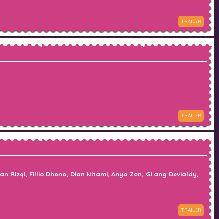
TRAILER
TRAILER
Rizqi, Fillio Dheno, Dian Nitami, Anya Zen, Gilang Devialdy,
TRAILER