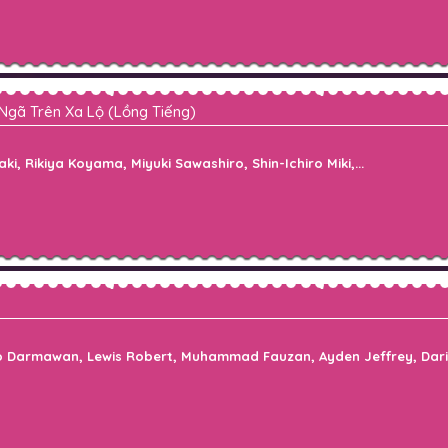
Ngã Trên Xa Lộ (Lồng Tiếng)
 Rikiya Koyama, Miyuki Sawashiro, Shin-Ichiro Miki,...
to Darmawan, Lewis Robert, Muhammad Fauzan, Ayden Jeffrey, Darian 