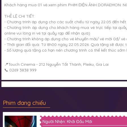
Khách hàng mua 01 vé xem phim PHIM ĐIỆN ẢNH DORAEMON: NOB
THỂ LỆ CHI TIẾT:
- Chương trình áp dụng cho các suất chiếu từ ngày 22.05 đến hế
- Chương trình áp dụng cho khách hàng mua vé trực tiếp tại q
online vui lòng in vé tại quầy rạp để nhận quà)
- Chương trình không áp dụng cho vé khuyến mãi/ vé mời 0đ/ vé đ
- Thời gian đổi quà: Từ 8h00 ngày 22.05.2026. Quà tặng sẽ được t
- Số lượng quà tặng có hạn nên chương trình có thể kết thúc sớm 
📍Touch Cinema - 212 Nguyễn Tất Thành, Pleiku, Gia Lai
📞 0269 3838 999
Phim đang chiếu
Người Nhện: Khởi Đầu Mới