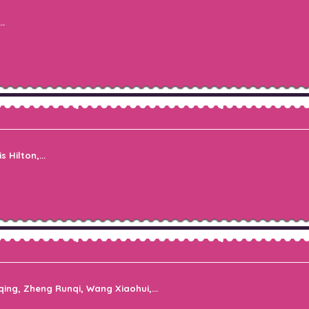
..
Hilton,...
ing, Zheng Runqi, Wang Xiaohui,...