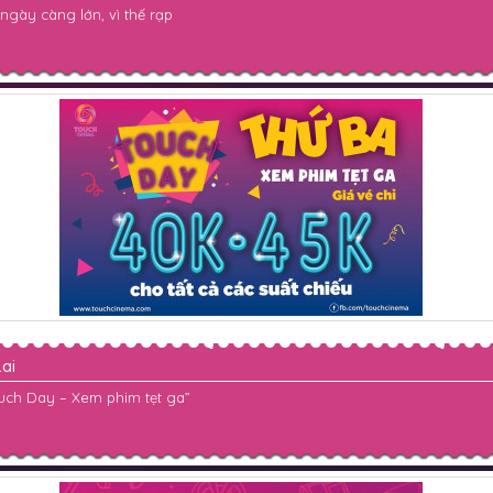
gày càng lớn, vì thế rạp
ai
ouch Day – Xem phim tẹt ga”