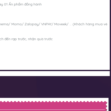
ay 01 Ấn phẩm đồng hành
 Cinema/ Momo/ Zalopay/ VNPAY/ Moveek/ ... (Khách hàng mua vé
ch đến rạp trước, nhận quà trước