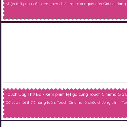
Nhận thấy nhu cầu xem phim chiếu rạp của người dân Gia Lai đang n
Touch Day Thứ Ba - Xem phim tẹt ga cùng Touch Cinema Gia L
Cứ vào mỗi thứ 3 hàng tuần, Touch Cinema tổ chức chương trình “T