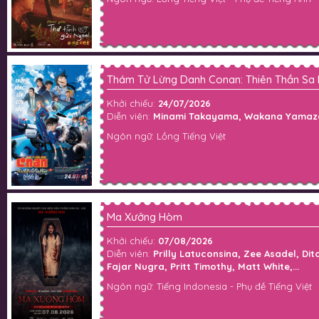
Thám Tử Lừng Danh Conan: Thiên Thần Sa 
Khởi chiếu:
24/07/2026
Diễn viên:
Minami Takayama, Wakana Yamazaki,
Ngôn ngữ: Lồng Tiếng Việt
Ma Xưởng Hòm
Khởi chiếu:
07/08/2026
Diễn viên:
Prilly Latuconsina, Zee Asadel, Di
Fajar Nugra, Pritt Timothy, Matt White,...
Ngôn ngữ: Tiếng Indonesia - Phụ đề Tiếng Việt