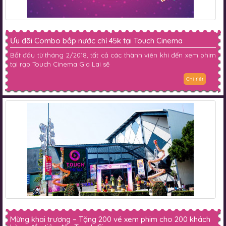
Ưu đãi Combo bắp nước chỉ 45k tại Touch Cinema
Bắt đầu từ tháng 2/2018, tất cả các thành viên khi đến xem phim
tại rạp Touch Cinema Gia Lai sẽ
Chi tiết
Mừng khai trương – Tặng 200 vé xem phim cho 200 khách