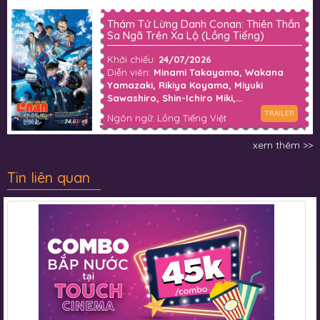
Thám Tử Lừng Danh Conan: Thiên Thần
Sa Ngã Trên Xa Lộ (Lồng Tiếng)
Khởi chiếu:
24/07/2026
Diễn viên:
Minami Takayama, Wakana
Yamazaki, Rikiya Koyama, Miyuki
Sawashiro, Shin-Ichiro Miki,...
TRAILER
Ngôn ngữ: Lồng Tiếng Việt
xem thêm >>
Tin liên quan