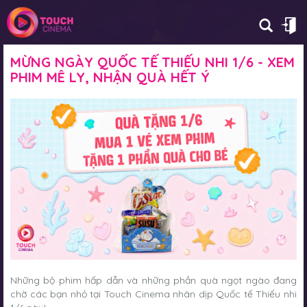
MỪNG NGÀY QUỐC TẾ THIẾU NHI 1/6 - XEM
PHIM MÊ LY, NHẬN QUÀ HẾT Ý
Những bộ phim hấp dẫn và những phần quà ngọt ngào đang
chờ các bạn nhỏ tại Touch Cinema nhân dịp Quốc tế Thiếu nhi