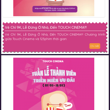
Vé Chỉ 9K, Lễ Đừng Ở Nhà, Đến TOUCH CINEMA!!!
Vé Chỉ 9K, Lễ Đừng Ở Nhà, Đến TOUCH CINEMA!!! Chương trình
giữa Touch Cinema và 123phim thời gian:
Chi tiết