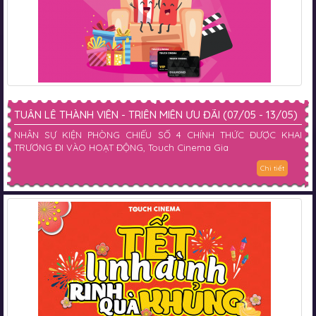
TUẦN LỄ THÀNH VIÊN - TRIỀN MIÊN ƯU ĐÃI (07/05 - 13/05)
NHÂN SỰ KIỆN PHÒNG CHIẾU SỐ 4 CHÍNH THỨC ĐƯỢC KHAI
TRƯƠNG ĐI VÀO HOẠT ĐỘNG, Touch Cinema Gia
Chi tiết