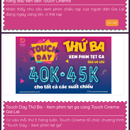
hàng đầu tiên đến Touch Cinema
Nhận thấy nhu cầu xem phim chiếu rạp của người dân Gia Lai
đang ngày càng lớn, vì thế rạp
Chi tiết
Touch Day Thứ Ba - Xem phim tẹt ga cùng Touch Cinema
Gia Lai
Cứ vào mỗi thứ 3 hàng tuần, Touch Cinema tổ chức chương trình
“Touch Day – Xem phim tẹt ga”