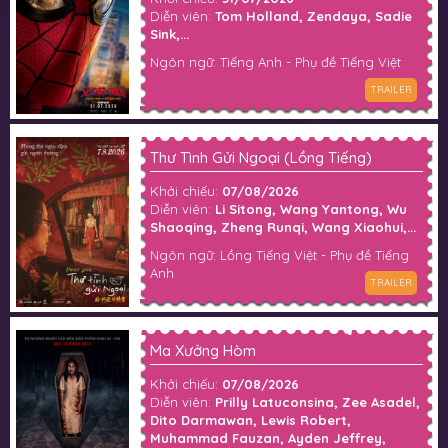
Diễn viên:
Tom Holland, Zendaya, Sadie
Sink,...
Ngôn ngữ: Tiếng Anh - Phụ đề Tiếng Việt
TRAILER
Thư Tình Gửi Ngoại (Lồng Tiếng)
Khởi chiếu:
07/08/2026
Diễn viên:
Li Sitong, Wang Yantong, Wu
Shaoqing, Zheng Runqi, Wang Xiaohui,...
Ngôn ngữ: Lồng Tiếng Việt - Phụ đề Tiếng
Anh
TRAILER
Ma Xưởng Hòm
Khởi chiếu:
07/08/2026
Diễn viên:
Prilly Latuconsina, Zee Asadel,
Dito Darmawan, Lewis Robert,
Muhammad Fauzan, Ayden Jeffrey,