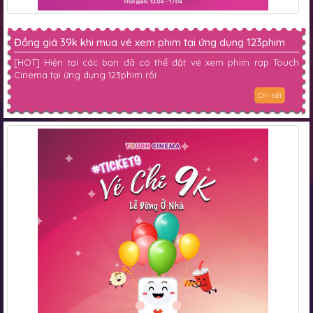
Đồng giá 39k khi mua vé xem phim tại ứng dụng 123phim
[HOT] Hiện tại các bạn đã có thể đặt vé xem phim rạp Touch
Cinema tại ứng dụng 123phim rồi
Chi tiết