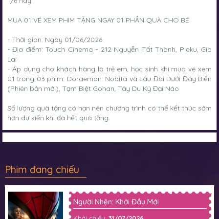
1/6 này!
MUA 01 VÉ XEM PHIM TẶNG NGAY 01 PHẦN QUÀ CHO BÉ
-
Thời gian: Ngày 01/06/2026
- Địa điểm: Touch Cinema - 212 Nguyễn Tất Thành, Pleku, Gia
Lai
- Áp dụng cho khách hàng là trẻ em, học sinh khi mua vé xem
01 trong 03 phim: Doraemon: Nobita và Lâu Đài Dưới Đáy Biển
(Phiên bản mới), Tạm Biệt Gohan, Tây Du Ký Đại Náo
Số lượng quà tặng có hạn nên chương trình có thể kết thúc sớm
hơn dự kiến khi đã hết quà tặng
Phim đang chiếu
Người Nhện: Khởi Đầu Mới
Khởi chiếu:
31/07/2026