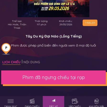
Thể loại:
Thời lượng:
Khởi chiếu:
TRAILER
Hài Hước, Thần
117 phút
29/05/2026
Thoại
Tây Du Ký Đại Náo (Lồng Tiếng)
Phim được phép phổ biến đến người xem ở mọi độ tuổi
P
LỊCH CHIẾU
NỘI DUNG
Phim đã ngưng chiếu tại rạp
DANH MỤC
ĐANG CHIẾU
ĐẶT VÉ
SẮP CHIẾU
KHUYẾN MÃI