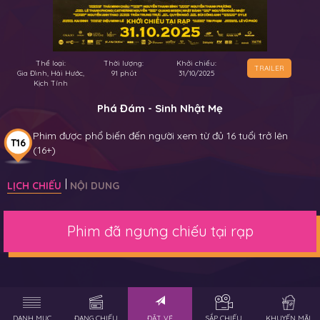
Thể loại:
Thời lượng:
Khởi chiếu:
TRAILER
Gia Đình, Hài Hước,
91 phút
31/10/2025
Kịch Tính
Phá Đám - Sinh Nhật Mẹ
Phim được phổ biến đến người xem từ đủ 16 tuổi trở lên
T16
(16+)
LỊCH CHIẾU
NỘI DUNG
Phim đã ngưng chiếu tại rạp
DANH MỤC
ĐANG CHIẾU
ĐẶT VÉ
SẮP CHIẾU
KHUYẾN MÃI