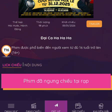
Thể loại:
Thời lượng:
Khởi chiếu:
TRAILER
Hài Hước, Hành
98 phút
09/01/2026
Động
Đại Ca Ha Ha Ha
Phim được phổ biến đến người xem từ đủ 16 tuổi trở lên
T16
(16+)
LỊCH CHIẾU
NỘI DUNG
Phim đã ngưng chiếu tại rạp
DANH MỤC
ĐANG CHIẾU
ĐẶT VÉ
SẮP CHIẾU
KHUYẾN MÃI