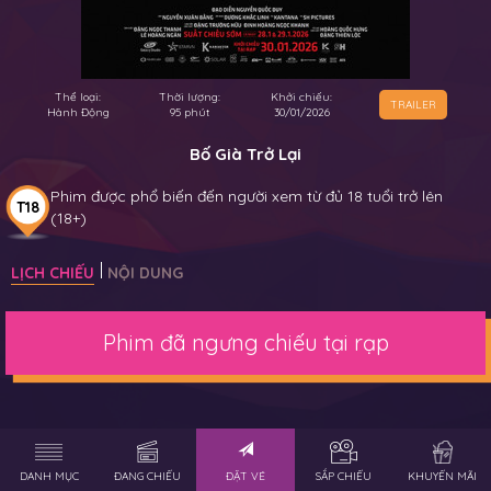
Thể loại:
Thời lượng:
Khởi chiếu:
TRAILER
Hành Động
95 phút
30/01/2026
Bố Già Trở Lại
Phim được phổ biến đến người xem từ đủ 18 tuổi trở lên
T18
(18+)
LỊCH CHIẾU
NỘI DUNG
Phim đã ngưng chiếu tại rạp
DANH MỤC
ĐANG CHIẾU
ĐẶT VÉ
SẮP CHIẾU
KHUYẾN MÃI