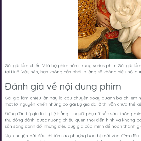
Gái già lắm chiếu V là bộ phim nằm trong series phim Gái già lắ
tại Huế. Vậy nên, bạn không cần phải lo lắng sẽ không hiểu nội 
Đánh giá về nội dung phim
Gái già lắm chiêu lần này là câu chuyện xoay quanh ba chị em nhà
một lời nguyền khiến những cô gái Lý gia đã lỡ thì vẫn chưa thể kế
Đứng đầu Lý gia là Lý Lệ Hằng – người phụ nữ sắc sảo, thông mi
thư đỏng đảnh, được nuông chiều quen thói điển hình và không có
sẵn sàng đánh đổi những điều quý giá của mình để hoàn thành g
Mọi chuyện bắt đầu khi tấm áo phượng bào bị mất vào đêm đấu gi