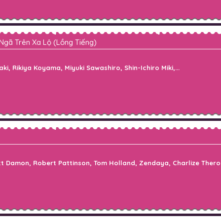
Ngã Trên Xa Lộ (Lồng Tiếng)
 Rikiya Koyama, Miyuki Sawashiro, Shin-Ichiro Miki,...
t Damon, Robert Pattinson, Tom Holland, Zendaya, Charlize Thero