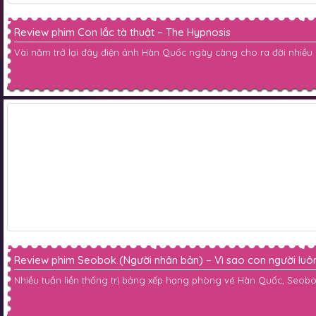
Review phim Con lắc tà thuật – The Hypnosis
Vài năm trở lại đây điện ảnh Hàn Quốc ngày càng cho ra đời nhiều 
Review phim Seobok (Người nhân bản) – Vì sao con người luôn 
Nhiều tuần liền thống trị bảng xếp hạng phòng vé Hàn Quốc, Seob