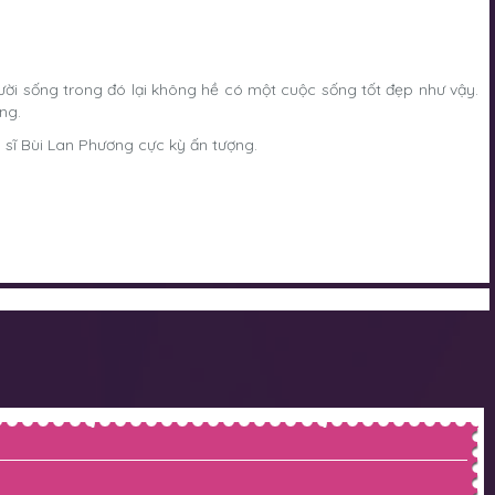
ười sống trong đó lại không hề có một cuộc sống tốt đẹp như vậy.
ng.
sĩ Bùi Lan Phương cực kỳ ấn tượng.