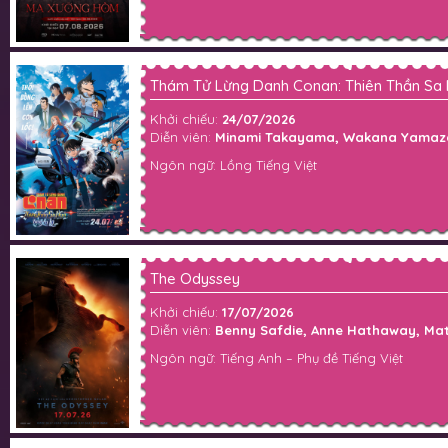
Thám Tử Lừng Danh Conan: Thiên Thần Sa 
Khởi chiếu:
24/07/2026
Diễn viên:
Minami Takayama, Wakana Yamazaki,
Ngôn ngữ: Lồng Tiếng Việt
The Odyssey
Khởi chiếu:
17/07/2026
Diễn viên:
Benny Safdie, Anne Hathaway, Mat
Ngôn ngữ: Tiếng Anh – Phụ đề Tiếng Việt