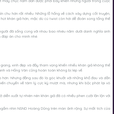
uốt mấy chục năm dần được phơi bày khiến những người trong cuộc
ỉn chu hơn rất nhiều. Những lỗ hổng về cách xây dựng cốt truyện,
hút khán giả hơn, mặc dù cú twist còn hơi dễ đoán song tổng thể
g người đã sống cùng với nhau bao nhiêu năm dưới danh nghĩa anh
m đáp án cho mình nhé.
 giang, xinh đẹp và đầy tham vọng khiến nhiều khán giả không thể
Khanh và Hồng Vân cũng hoàn toàn không bị lép vế.
p hơn. Nhưng đằng sau đó là góc khuất với những khổ đau và dằn
biến chuyển về tâm lý cực kỳ mượt mà, nhưng khi bộc phát lại vô
diễn xuất tự nhiên nên khán giả đã có nhiều phen cười lăn lộn với
c ngắm nhìn NSND Hoàng Dũng trên màn ảnh rộng. Sự mất tích của