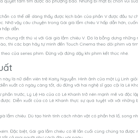
nh mà quyết tâm tìm được áo phượng bào. Những bí mật bị chôn vùi s
 chắn có thể dễ dàng thấy được kịch bản của phần V được đầu tư ch
. Nhờ vậy câu chuyện trong Gái già lắm chiêu V hấp dẫn hơn, cuốn 
à hấp dẫn.
m chung rất thú vị với Gái già lắm chiêu V. Đó là bỗng dưng nhữn
 nào, thì các bạn hãy tự mình đến Touch Cinema theo dõi phim và tì
 theo của series phim. Đừng vội đứng dậy khi phim kết thúc nhé.
uất
này là nữ diễn viên trẻ Kaity Nguyễn. Hình ảnh của một Lý Linh giỏi
diễn xuất cô ngày càng tốt, dù đứng với hai nghệ sĩ gạo cội là Lê 
 phần trước, Lý Lệ Hà của cô Lê Khanh trở nên mạnh mẽ và độc lậ
 được. Diễn xuất của cô Lê Khanh thực sự quá tuyệt vời với những 
lắm chiêu. Dù tạo hình tính cách nhân vật có phần hơi lố, song nhờ 
kém. Đặc biệt, Gái già lắm chiêu có lẽ lần cuối cùng chúng ta đượ
t tất cả mọi người như cách đây vài ngày.