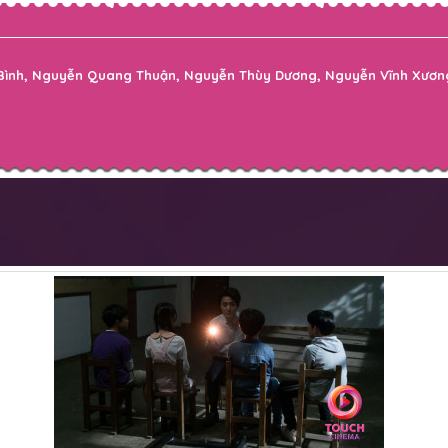
 Bình, Nguyễn Quang Thuận, Nguyễn Thùy Dương, Nguyễn Vĩnh Xương