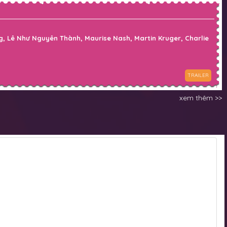
, Lê Như Nguyên Thành, Maurise Nash, Martin Kruger, Charlie
TRAILER
xem thêm >>