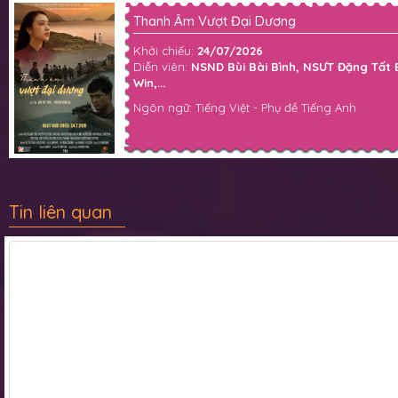
Thanh Âm Vượt Đại Dương
Khởi chiếu:
24/07/2026
Diễn viên:
NSND Bùi Bài Bình, NSƯT Đặng Tất
Win,...
Ngôn ngữ: Tiếng Việt - Phụ đề Tiếng Anh
Tin liên quan