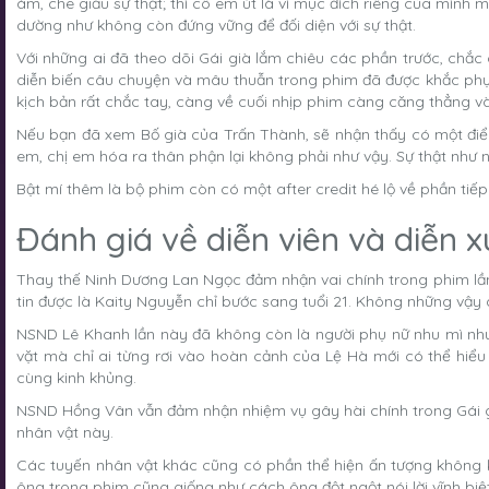
ám, che giấu sự thật; thì cô em út là vì mục đích riêng của mì
dường như không còn đứng vững để đối diện với sự thật.
Với những ai đã theo dõi Gái già lắm chiêu các phần trước, chắc
diễn biến câu chuyện và mâu thuẫn trong phim đã được khắc phục
kịch bản rất chắc tay, càng về cuối nhịp phim càng căng thẳng v
Nếu bạn đã xem
Bố già
của Trấn Thành, sẽ nhận thấy có một điể
em, chị em hóa ra thân phận lại không phải như vậy. Sự thật như
Bật mí thêm là bộ phim còn có một after credit hé lộ về phần tiếp
Đánh giá về diễn viên và diễn x
Thay thế Ninh Dương Lan Ngọc đảm nhận vai chính trong phim lần 
tin được là Kaity Nguyễn chỉ bước sang tuổi 21. Không những vậy 
NSND Lê Khanh lần này đã không còn là người phụ nữ nhu mì như
vặt mà chỉ ai từng rơi vào hoàn cảnh của Lệ Hà mới có thể hiểu
cùng kinh khủng.
NSND Hồng Vân vẫn đảm nhận nhiệm vụ gây hài chính trong Gái già 
nhân vật này.
Các tuyến nhân vật khác cũng có phần thể hiện ấn tượng không 
ông trong phim cũng giống như cách ông đột ngột nói lời vĩnh biệ