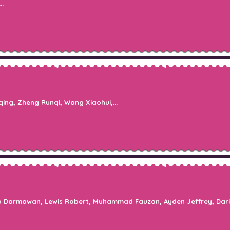
..
ing, Zheng Runqi, Wang Xiaohui,...
to Darmawan, Lewis Robert, Muhammad Fauzan, Ayden Jeffrey, Darian 