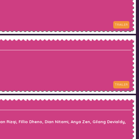
TRAILER
TRAILER
Rizqi, Fillio Dheno, Dian Nitami, Anya Zen, Gilang Devialdy,