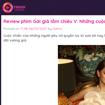
Review phim Gái già lắm chiêu V: Những cuộ
Posted on
11:48 06/03/2021
by
Garrix
Cuộc chiến của những người phụ nữ quyền lực từ xưa tới nay
đời vương giả.