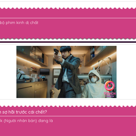
bộ phim kinh dị chất
sợ hãi trước cái chết?
ok (Người nhân bản) đang là