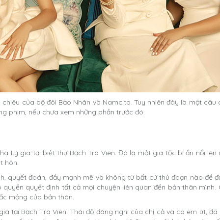
m chiêu của bộ đôi Bảo Nhân và Namcito. Tuy nhiên đây là một câu 
dung phim, nếu chưa xem những phần trước đó.
 Lý gia tại biệt thự Bạch Trà Viên. Đó là một gia tộc bí ẩn nổi lê
t hôn.
nh, quyết đoán, đầy mạnh mẽ và không từ bất cứ thủ đoạn nào để đ
 quyền quyết định tất cả mọi chuyện liên quan đến bản thân mình. C
iấc mộng của bản thân.
á tại Bạch Trà Viên. Thái độ đáng nghi của chị cả và cô em út, đã 