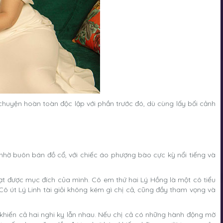
chuyện hoàn toàn độc lập với phần trước đó, dù cùng lấy bối cảnh
n nhờ buôn bán đồ cổ, với chiếc áo phượng bào cực kỳ nổi tiếng và
ạt được mục đích của mình. Cô em thứ hai Lý Hồng là một cô tiểu
ô út Lý Linh tài giỏi không kém gì chị cả, cũng đầy tham vọng và
khiến cả hai nghi kỵ lẫn nhau. Nếu chị cả có những hành động mờ