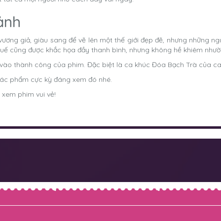
ảnh
ương giả, giàu sang để vẽ lên một thế giới đẹp đẽ, nhưng những ng
uế cũng được khắc họa đầy thanh bình, nhưng không hề khiêm nhườ
ào thành công của phim. Đặc biệt là ca khúc Đóa Bạch Trà của ca 
t tác phẩm cực kỳ đáng xem đó nhé.
 xem phim vui vẻ!