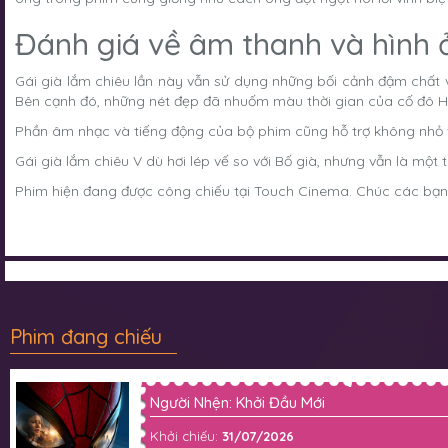
Đánh giá về âm thanh và hình 
Gái già lắm chiêu lần này vẫn sử dụng những bối cảnh đậm chất v
Bên cạnh đó, những nét đẹp đã nhuốm màu thời gian của cố đô H
Phần âm nhạc và tiếng động của bộ phim cũng hỗ trợ không nhỏ v
Gái già lắm chiêu V dù hơi lép vế so với Bố già, nhưng vẫn là mộ
Phim hiện đang được công chiếu tại Touch Cinema. Chúc các bạn
Phim đang chiếu
Người Nhện: Khởi Đầu Mới
Khởi chiếu:
31/07/2026