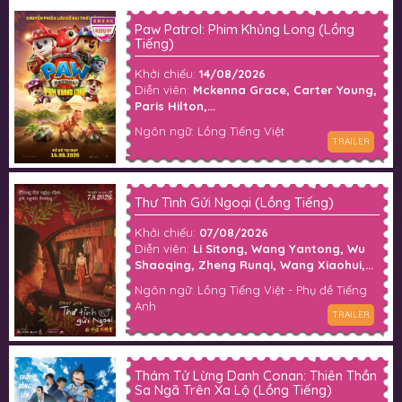
Paw Patrol: Phim Khủng Long (Lồng
Tiếng)
Khởi chiếu:
14/08/2026
Diễn viên:
Mckenna Grace, Carter Young,
Paris Hilton,...
Ngôn ngữ: Lồng Tiếng Việt
TRAILER
Thư Tình Gửi Ngoại (Lồng Tiếng)
Khởi chiếu:
07/08/2026
Diễn viên:
Li Sitong, Wang Yantong, Wu
Shaoqing, Zheng Runqi, Wang Xiaohui,...
Ngôn ngữ: Lồng Tiếng Việt - Phụ đề Tiếng
Anh
TRAILER
Thám Tử Lừng Danh Conan: Thiên Thần
Sa Ngã Trên Xa Lộ (Lồng Tiếng)