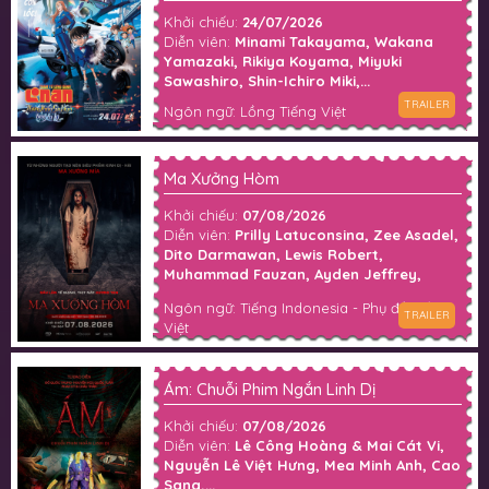
Khởi chiếu:
24/07/2026
Diễn viên:
Minami Takayama, Wakana
Yamazaki, Rikiya Koyama, Miyuki
Sawashiro, Shin-Ichiro Miki,...
TRAILER
Ngôn ngữ: Lồng Tiếng Việt
Ma Xưởng Hòm
Khởi chiếu:
07/08/2026
Diễn viên:
Prilly Latuconsina, Zee Asadel,
Dito Darmawan, Lewis Robert,
Muhammad Fauzan, Ayden Jeffrey,
Darian Rizqi, Fillio Dheno, Dian Nitami,
Ngôn ngữ: Tiếng Indonesia - Phụ đề Tiếng
Anya Zen, Gilang Devialdy, Fajar Nugra,
TRAILER
Việt
Pritt Timothy, Matt White,...
Ám: Chuỗi Phim Ngắn Linh Dị
Khởi chiếu:
07/08/2026
Diễn viên:
Lê Công Hoàng & Mai Cát Vi,
Nguyễn Lê Việt Hưng, Mea Minh Anh, Cao
Sang,...