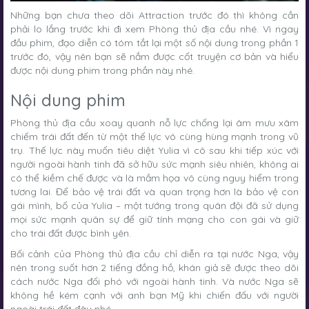
Những bạn chưa theo dõi Attraction trước đó thì không cần
phải lo lắng trước khi đi xem Phòng thủ địa cầu nhé. Vì ngay
đầu phim, đạo diễn có tóm tắt lại một số nội dung trong phần 1
trước đó, vậy nên bạn sẽ nắm được cốt truyện cơ bản và hiểu
được nội dung phim trong phần này nhé.
Nội dung phim
Phòng thủ địa cầu xoay quanh nỗ lực chống lại âm mưu xâm
chiếm trái đất đến từ một thế lực vô cùng hùng mạnh trong vũ
trụ. Thế lực này muốn tiêu diệt Yulia vì cô sau khi tiếp xúc với
người ngoài hành tinh đã sở hữu sức mạnh siêu nhiên, không ai
có thể kiềm chế được và là mầm họa vô cùng nguy hiểm trong
tương lai. Để bảo vệ trái đất và quan trọng hơn là bảo vệ con
gái mình, bố của Yulia – một tướng trong quân đội đã sử dụng
mọi sức mạnh quân sự để giữ tính mạng cho con gái và giữ
cho trái đất được bình yên.
Bối cảnh của Phòng thủ địa cầu chỉ diễn ra tại nước Nga, vậy
nên trong suốt hơn 2 tiếng đồng hồ, khán giả sẽ được theo dõi
cách nước Nga đối phó với ngoài hành tinh. Và nước Nga sẽ
không hề kém cạnh với anh bạn Mỹ khi chiến đấu với người