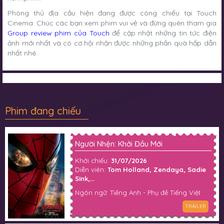
Phòng thủ địa cầu hiện đang được công chiếu tại Touch
Cinema. Chúc các bạn xem phim vui vẻ và đừng quên tham gia
Group review phim của Touch
để cập nhật những tin tức điện
ảnh mới nhất và có cơ hội nhận được những phần quà hấp dẫn
nhất nhé.
Phim đang chiếu
Người Nhện: Khởi Đầu Mới
Khởi chiếu:
31/07/2026
Diễn viên:
Tom Holland, Zendaya, Sadie
Sink,...
Ngôn ngữ: Tiếng Anh - Phụ đề Tiếng Việt
TRAILER