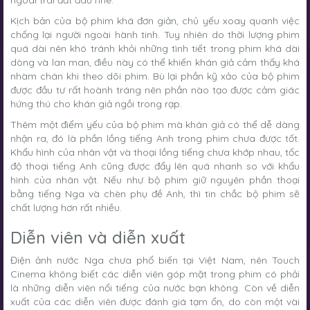
ngoài trái đất đâu nhé.
Kịch bản của bộ phim khá đơn giản, chủ yếu xoay quanh việc
chống lại người ngoài hành tinh. Tuy nhiên do thời lượng phim
quá dài nên khó tránh khỏi những tình tiết trong phim khá dài
dòng và lan man, điều này có thể khiến khán giả cảm thấy khá
nhàm chán khi theo dõi phim. Bù lại phần kỹ xảo của bộ phim
được đầu tư rất hoành tráng nên phần nào tạo được cảm giác
hứng thú cho khán giả ngồi trong rạp.
Thêm một điểm yếu của bộ phim mà khán giả có thể dễ dàng
nhận ra, đó là phần lồng tiếng Anh trong phim chưa được tốt.
Khẩu hình của nhân vật và thoại lồng tiếng chưa khớp nhau, tốc
độ thoại tiếng Anh cũng được đẩy lên quá nhanh so với khẩu
hình của nhân vật. Nếu như bộ phim giữ nguyên phần thoại
bằng tiếng Nga và chèn phụ đề Anh, thì tin chắc bộ phim sẽ
chất lượng hơn rất nhiều.
Diễn viên và diễn xuất
Điện ảnh nước Nga chưa phổ biến tại Việt Nam, nên Touch
Cinema không biết các diễn viên góp mặt trong phim có phải
là những diễn viên nổi tiếng của nước bạn không. Còn về diễn
xuất của các diễn viên được đánh giá tạm ổn, do còn một vài