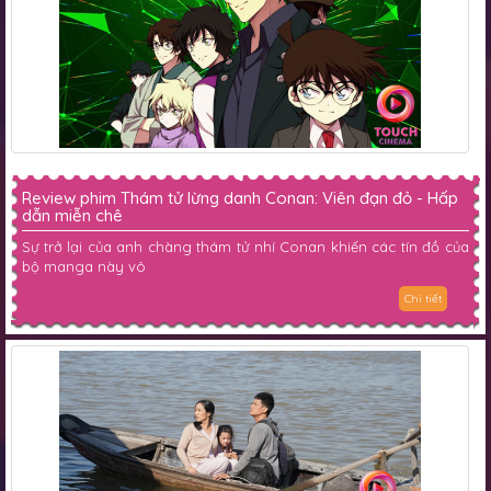
Review phim Thám tử lừng danh Conan: Viên đạn đỏ - Hấp
dẫn miễn chê
Sự trở lại của anh chàng thám tử nhí Conan khiến các tín đồ của
bộ manga này vô
Chi tiết