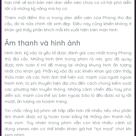
hạn chế về kịch bản nên dàn diễn viên chưa có cơ hội phô diễn
tất cả những kỹ năng mà họ có.
Thêm một điểm thú vị trong dàn diễn viên của Phòng thủ địa
cầu, đó là nữa chính rất xinh đẹp. Điều này cũng khiến không ít
khán giả thấy phấn khích mỗi khi xuất hiện trên màn hình.
Âm thanh và hình ảnh
Hình ảnh, kỹ xảo là yếu tố được đánh giá cao nhất trong Phòng
thủ địa cầu. Những hình ảnh trong phim rõ nét, góc độ quay
được tính toán tỉ mỉ để mang lại những khung hình ấn tượng
nhất cho khán giả. Phẫn kỹ xảo đủ sức khiến khán giả cảm thấy
thỏa mãn với các hình ảnh thể hiện sức mạnh của người ngoài
hành tinh, từ phi thuyền hiện đại cho đến cách chúng kiểm soát
các phương tiện truyền thông. Những cảnh chiến đấu hay phô
diễn sức mạnh của thế lực bên ngoài, bão lũ đều được xử lý rất
mượt, ấn tượng và hoành tráng.
Tin chắc rằng bộ phim sẽ hấp dẫn hơn rất nhiều nếu như phần
âm thanh được xử lý hoàn toàn bằng hệ thống âm thanh nổi,
mái vòm. Tuy nhiên trong phim vẫn còn khá nhiều cảnh sử
dụng stereo nên có thể khiến khán giả hơi “tụt mod” chút khi
xem phim.