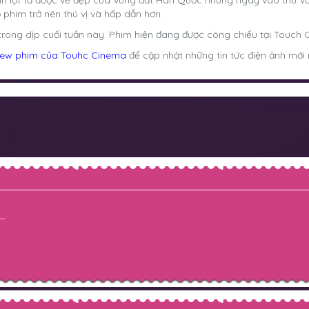
nh lột tả được vẻ đẹp của vùng đất Hàn Quốc những ngày vào thu v
 phim trở nên thú vị và hấp dẫn hơn.
 trong dịp cuối tuần này. Phim hiện đang được công chiếu tại Touch 
iew phim của Touhc Cinema
để cập nhật những tin tức điện ảnh mới
..