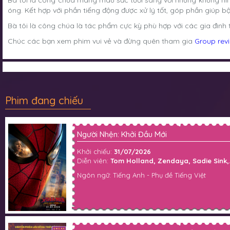
Bà tôi là công chúa mang màu sắc tươi sáng với những khung hì
óng. Kết hợp với phần tiếng động được xử lý tốt, góp phần giúp bộ
Bà tôi là công chúa là tác phẩm cực kỳ phù hợp với các gia đình
Chúc các bạn xem phim vui vẻ và đừng quên tham gia
Group rev
Phim đang chiếu
Người Nhện: Khởi Đầu Mới
Khởi chiếu:
31/07/2026
Diễn viên:
Tom Holland, Zendaya, Sadie Sink,.
Ngôn ngữ: Tiếng Anh - Phụ đề Tiếng Việt