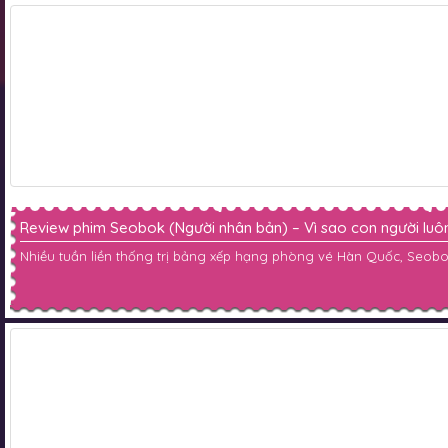
Review phim Seobok (Người nhân bản) – Vì sao con người luôn 
Nhiều tuần liền thống trị bảng xếp hạng phòng vé Hàn Quốc, Seob