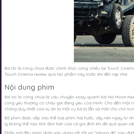
Bà tôi là công chúa được chính thức công chiếu tại Touch Cinema
Touch Cinema review qua tác phẩm này trước khi đến rạp nhé.
Nội dung phim
Bà tôi là công chúa là câu chuyện xoay quanh bà Na Moon-hee 
cùng yêu thương cô cháu gái đáng yêu của mình. Cho đến một ngày
chứng duy nhất của vụ án là một cụ bà bị lẫn và một chú chó trun
Bộ phim được xếp vào thể loại phim hài hước, vậy nên ngay từ nh
lý không thể nào tỉnh đòn hơn của cả gia đình khi đã quá quen với v
Phần mở đầu phim được xây dựng rất tốt và “phong độ” này được 