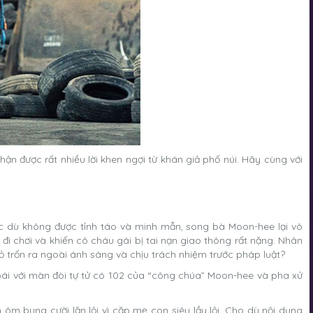
n được rất nhiều lời khen ngợi từ khán giả phố núi. Hãy cùng với
c dù không được tỉnh táo và minh mẫn, song bà Moon-hee lại vô
i chơi và khiến cô cháu gái bị tai nạn giao thông rất nặng. Nhân
ỏ trốn ra ngoài ánh sáng và chịu trách nhiệm trước pháp luật?
hoái với màn đòi tự tử có 102 của “công chúa” Moon-hee và pha xử
m bụng cười lăn lội vì cặp mẹ con siêu lầy lội. Cho dù nội dung