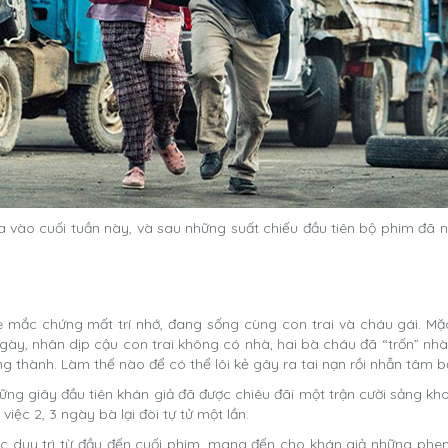
 vào cuối tuần này, và sau những suất chiếu đầu tiên bộ phim đã nhậ
mắc chứng mất trí nhớ, đang sống cùng con trai và cháu gái. Mặ
, nhân dịp cậu con trai không có nhà, hai bà cháu đã “trốn” nhà đ
g thành. Làm thế nào để có thể lôi kẻ gây ra tai nạn rồi nhẫn tâm b
ững giây đầu tiên khán giả đã được chiêu đãi một trận cười sảng k
iệc 2, 3 ngày bà lại đòi tự tử một lần.
duy trì từ đầu đến cuối phim, mang đến cho khán giả những phen ô