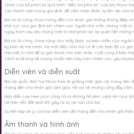
chính của bộ phim là quá trình “điều tra phá án” của bà Moon-he
các thành viên trong gia đình, để cảm nhận được sự ấm áp của tìn
Bà tôi là công chúa mang đến cho khán giả những thông điệp nh
khổ cực của gia đình khi chăm sóc người nhà mắc chứng mất trí n
ngày hôm sau khi chứng mất trí nhớ phát tác lại quên hết những tổ
Bà tôi là công chúa cũng cho thấy được sự kiên nhẫn của người 
kỳ bảo vệ mẹ mình. Và một điều nữa mà có lẽ các bạn đã có gia 
mẹ mất trí nhớ để tự giải thoát cho bản thân. Cuối cùng ở bên mẹ
cách ta không hề mong muốn nên hãy luôn chăm sóc, yêu thương 
Diễn viên và diễn xuất
Bà nội quốc dân Na Moon-hee là gương mặt gạo cội trong nền đi
mang đến cho khán giả cảm giác rất vui vẻ nhưng cũng đầy cảm đ
Bạn diễn Lee Hee-joon cũng tỏ ra không hề kém cạnh khi hóa thâ
rơi trên nền đất lạnh khi gây ra vụ tai nạn cho bé.
Sự kết hợp ăn ý của hai diễn viên đã mang đến cho khán giả thật 
Âm thanh và hình ảnh