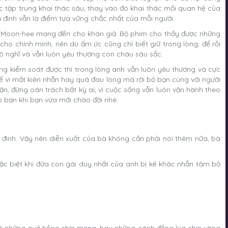
c tập trung khai thác sâu, thay vào đó khai thác mối quan hệ của
a đình vẫn là điểm tựa vững chắc nhất của mỗi người.
bà Moon-hee mang đến cho khán giả. Bộ phim cho thấy được những
ho chính mình, nên dù ấm ức cũng chỉ biết giữ trong lòng, để rồi
 vô nghĩ và vẫn luôn yêu thương con cháu sâu sắc.
ng kiểm soát được thì trong lòng anh vẫn luôn yêu thương và cực
 vì mất kiên nhẫn hay quá đau lòng mà rời bỏ bạn cùng với người
ận, đừng oán trách bất kỳ ai; vì cuộc sống vẫn luôn vận hành theo
 bạn khi bạn vừa mới chào đời nhé.
đình. Vậy nên diễn xuất của bà không cần phải nói thêm nữa, bà
ặc biệt khi đứa con gái duy nhất của anh bị kẻ khác nhẫn tâm bỏ