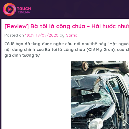
[Review] Bà tôi là công chúa – Hài hước nh
Posted on
19:39 19/09/2020
by
Garrix
Có lẽ bạn đã từng được nghe câu nói như thế này “Một ngườ
nội dung chính của
Bà tôi là công chúa (Oh! My Gran)
, câu 
gia đình tương tự.