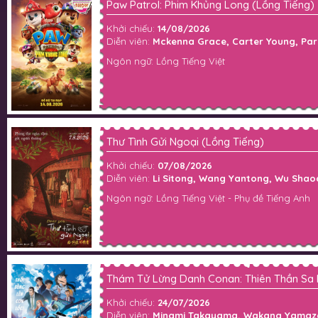
Paw Patrol: Phim Khủng Long (Lồng Tiếng)
Khởi chiếu:
14/08/2026
Diễn viên:
Mckenna Grace, Carter Young, Paris 
Ngôn ngữ: Lồng Tiếng Việt
Thư Tình Gửi Ngoại (Lồng Tiếng)
Khởi chiếu:
07/08/2026
Diễn viên:
Li Sitong, Wang Yantong, Wu Shaoq
Ngôn ngữ: Lồng Tiếng Việt - Phụ đề Tiếng Anh
Thám Tử Lừng Danh Conan: Thiên Thần Sa 
Khởi chiếu:
24/07/2026
Diễn viên:
Minami Takayama, Wakana Yamazaki,