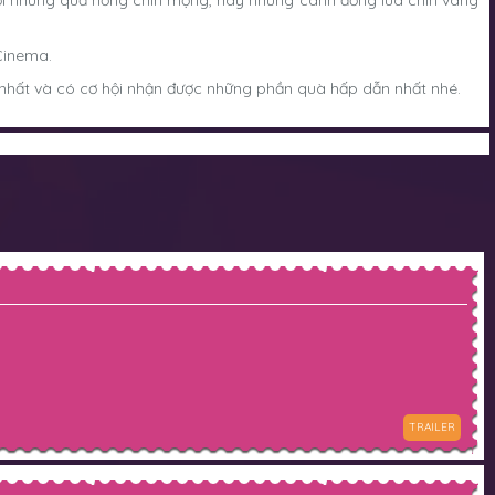
ới những quả hồng chín mọng, hay những cánh đồng lúa chín vàng
Cinema.
 nhất và có cơ hội nhận được những phần quà hấp dẫn nhất nhé.
TRAILER