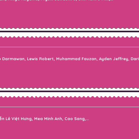
to Darmawan, Lewis Robert, Muhammad Fauzan, Ayden Jeffrey, Darian 
n Lê Việt Hưng, Mea Minh Anh, Cao Sang,...