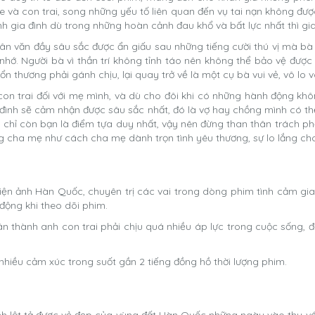
e và con trai, song những yếu tố liên quan đến vụ tai nạn không đượ
h gia đình dù trong những hoàn cảnh đau khổ và bất lực nhất thì gi
ân văn đầy sâu sắc được ẩn giấu sau những tiếng cười thú vị mà 
hớ. Người bà vì thần trí không tỉnh táo nên không thể bảo vệ được c
n thương phải gánh chịu, lại quay trở về là một cụ bà vui vẻ, vô lo
con trai đối với mẹ mình, và dù cho đôi khi có những hành động khô
đình sẽ cảm nhận được sâu sắc nhất, đó là vợ hay chồng mình có thể
 chỉ còn bạn là điểm tựa duy nhất, vậy nên đừng than thân trách ph
cha mẹ như cách cha mẹ dành trọn tình yêu thương, sự lo lắng cho
ện ảnh Hàn Quốc, chuyên trị các vai trong dòng phim tình cảm gia 
ộng khi theo dõi phim.
n thành anh con trai phải chịu quá nhiều áp lực trong cuộc sống, đ
nhiều cảm xúc trong suốt gần 2 tiếng đồng hồ thời lượng phim.