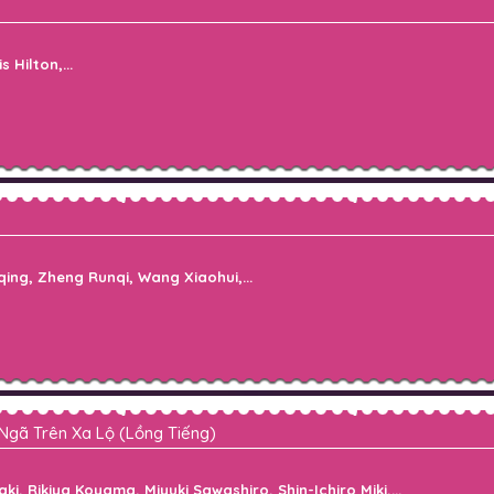
Hilton,...
ing, Zheng Runqi, Wang Xiaohui,...
Ngã Trên Xa Lộ (Lồng Tiếng)
 Rikiya Koyama, Miyuki Sawashiro, Shin-Ichiro Miki,...