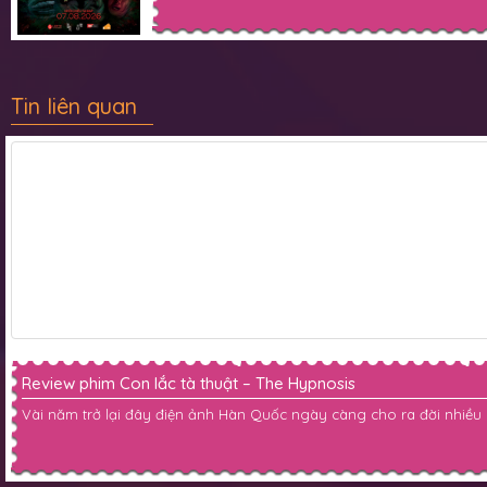
Tin liên quan
Review phim Con lắc tà thuật – The Hypnosis
Vài năm trở lại đây điện ảnh Hàn Quốc ngày càng cho ra đời nhiều 