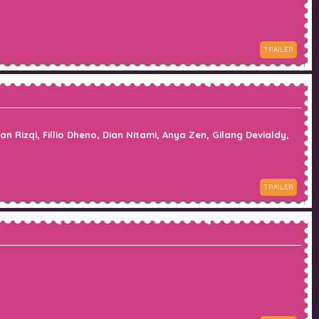
TRAILER
Rizqi, Fillio Dheno, Dian Nitami, Anya Zen, Gilang Devialdy,
TRAILER