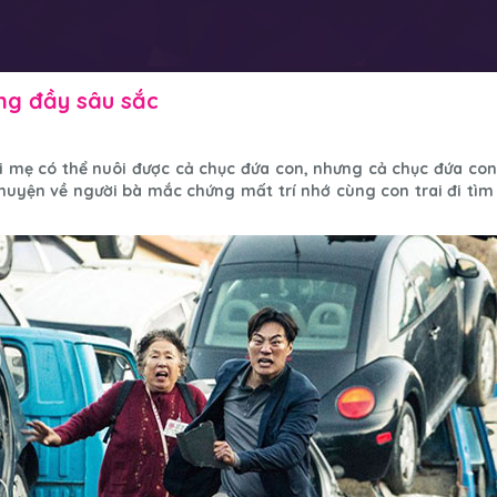
ưng đầy sâu sắc
i mẹ có thể nuôi được cả chục đứa con, nhưng cả chục đứa co
chuyện về người bà mắc chứng mất trí nhớ cùng con trai đi t